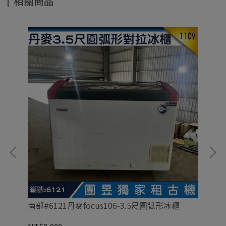
相關商品
南部#6121丹麥focus106-3.5尺圓弧形冰櫃
南部