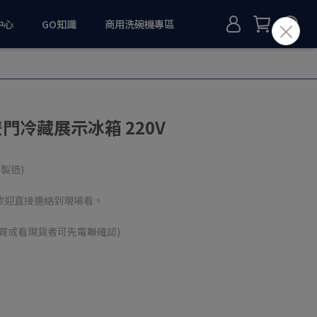
中心
GO知識
商用洗碗機專區
雙門冷藏展示冰箱 220V
製造)
歡迎直接連絡到現場看。
買或看現貨者可先電聯確認)