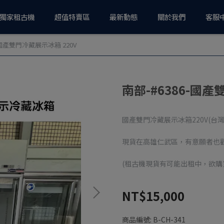
獨家租古機
超值特賣區
最新動態
關於我們
客服
-國產雙門冷藏展示冰箱 220V
南部-#6386-國產
國產雙門冷藏展示冰箱220V(台灣
現貨在高雄仁武區，有意願者也
(租古機現貨有可能出租中，欲購
NT$15,000
商品編號:
B-CH-341