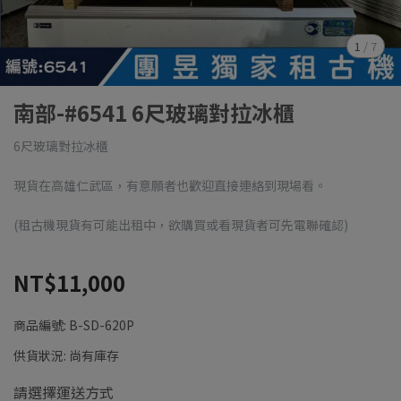
1
/
7
南部-#6541 6尺玻璃對拉冰櫃
6尺玻璃對拉冰櫃
現貨在高雄仁武區，有意願者也歡迎直接連絡到現場看。
(租古機現貨有可能出租中，欲購買或看現貨者可先電聯確認)
NT$11,000
商品編號:
B-SD-620P
供貨狀況:
尚有庫存
請選擇運送方式